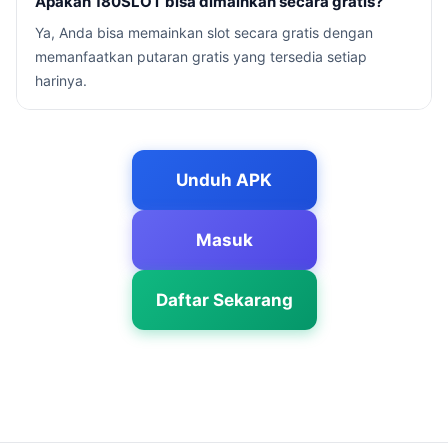
Apakah 180SLOT bisa dimainkan secara gratis?
Ya, Anda bisa memainkan slot secara gratis dengan
memanfaatkan putaran gratis yang tersedia setiap
harinya.
Unduh APK
Masuk
Daftar Sekarang