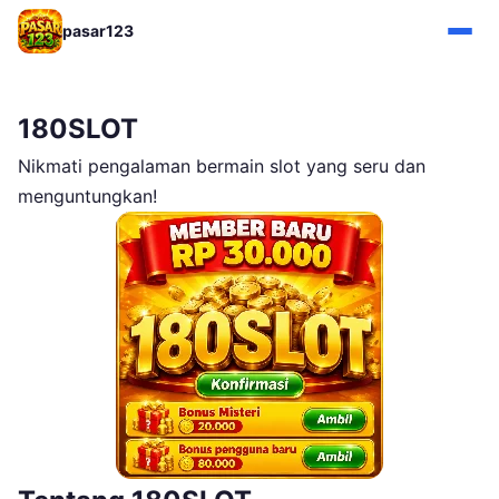
pasar123
180SLOT
Nikmati pengalaman bermain slot yang seru dan
menguntungkan!