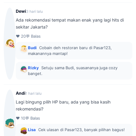
Dewi
3 hari lalu
Ada rekomendasi tempat makan enak yang lagi hits di
sekitar Jakarta?
♥ 20
💬 Balas
Budi
Cobain deh restoran baru di Pasar123,
makanannya mantap!
Rizky
Setuju sama Budi, suasananya juga cozy
banget.
Andi
1 hari lalu
Lagi bingung pilih HP baru, ada yang bisa kasih
rekomendasi?
♥ 10
💬 Balas
Lisa
Cek ulasan di Pasar123, banyak pilihan bagus!