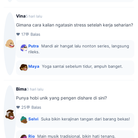
Vina
5 hari lalu
Gimana cara kalian ngatasin stress setelah kerja seharian?
♥ 17
💬 Balas
Putra
Mandi air hangat lalu nonton series, langsung
rileks.
Maya
Yoga santai sebelum tidur, ampuh banget.
Bima
3 hari lalu
Punya hobi unik yang pengen dishare di sini?
♥ 25
💬 Balas
Selvi
Suka bikin kerajinan tangan dari barang bekas!
Rio
Main musik tradisional, bikin hati tenang.