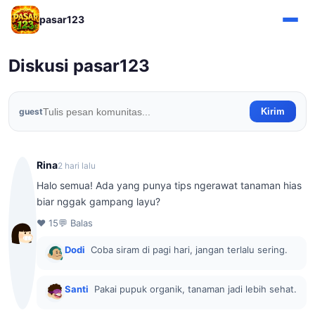
pasar123
Diskusi pasar123
guest
Kirim
Rina
2 hari lalu
Halo semua! Ada yang punya tips ngerawat tanaman hias
biar nggak gampang layu?
♥ 15
💬 Balas
Dodi
Coba siram di pagi hari, jangan terlalu sering.
Santi
Pakai pupuk organik, tanaman jadi lebih sehat.