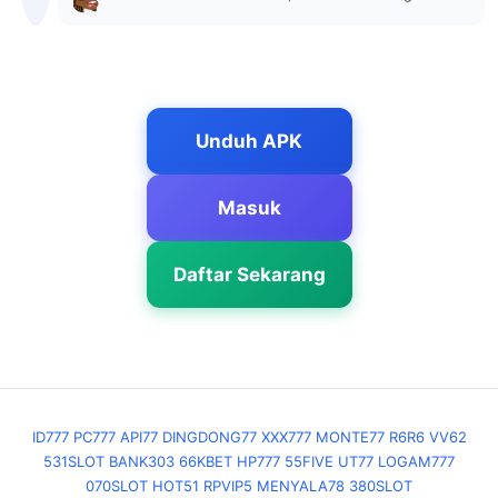
Unduh APK
Masuk
Daftar Sekarang
ID777
PC777
API77
DINGDONG77
XXX777
MONTE77
R6R6
VV62
531SLOT
BANK303
66KBET
HP777
55FIVE
UT77
LOGAM777
070SLOT
HOT51
RPVIP5
MENYALA78
380SLOT