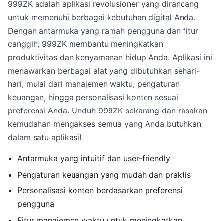
999ZK adalah aplikasi revolusioner yang dirancang
untuk memenuhi berbagai kebutuhan digital Anda.
Dengan antarmuka yang ramah pengguna dan fitur
canggih, 999ZK membantu meningkatkan
produktivitas dan kenyamanan hidup Anda. Aplikasi ini
menawarkan berbagai alat yang dibutuhkan sehari-
hari, mulai dari manajemen waktu, pengaturan
keuangan, hingga personalisasi konten sesuai
preferensi Anda. Unduh 999ZK sekarang dan rasakan
kemudahan mengakses semua yang Anda butuhkan
dalam satu aplikasi!
Antarmuka yang intuitif dan user-friendly
Pengaturan keuangan yang mudah dan praktis
Personalisasi konten berdasarkan preferensi
pengguna
Fitur manajemen waktu untuk meningkatkan