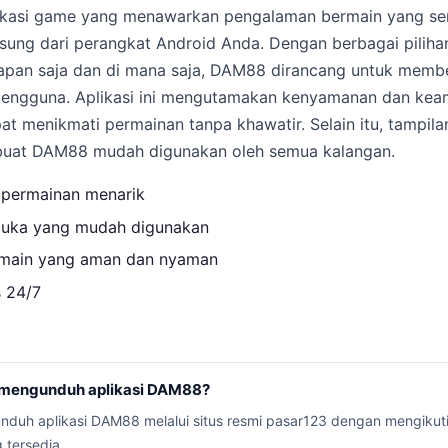
ikasi game yang menawarkan pengalaman bermain yang se
ung dari perangkat Android Anda. Dengan berbagai piliha
apan saja dan di mana saja, DAM88 dirancang untuk membe
 pengguna. Aplikasi ini mengutamakan kenyamanan dan ke
t menikmati permainan tanpa khawatir. Selain itu, tampil
buat DAM88 mudah digunakan oleh semua kalangan.
n permainan menarik
muka yang mudah digunakan
main yang aman dan nyaman
 24/7
 mengunduh aplikasi DAM88?
duh aplikasi DAM88 melalui situs resmi pasar123 dengan mengikuti
tersedia.