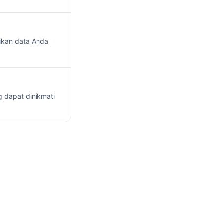
kan data Anda
 dapat dinikmati