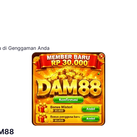
ru di Genggaman Anda
AM88