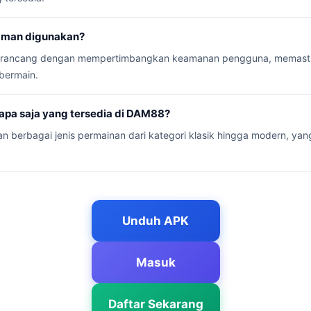
man digunakan?
dirancang dengan mempertimbangkan keamanan pengguna, memasti
 bermain.
apa saja yang tersedia di DAM88?
berbagai jenis permainan dari kategori klasik hingga modern, yang
Unduh APK
Masuk
Daftar Sekarang